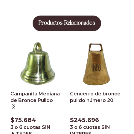
Productos Relacionados
Campanita Mediana
Cencerro de bronce
C
de Bronce Pulido
pulido número 20
p
$
75.684
$
245.696
$
3 o 6 cuotas
SIN
3 o 6 cuotas
SIN
3
INTERES
INTERES
I