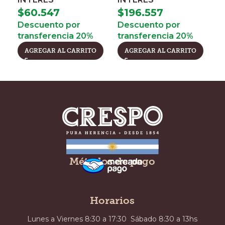
$
60.547
$
196.557
$
Descuento por
Descuento por
D
transferencia 20%
transferencia 20%
t
AGREGAR AL CARRITO
AGREGAR AL CARRITO
Métodos de pago
Horarios
Lunes a Viernes 8:30 a 17:30 Sábado 8:30 a 13hs